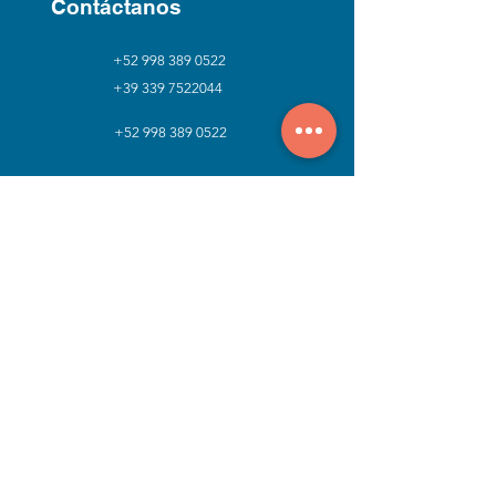
Contáctanos
+52 998 389 0522
+39 339 7522044
+52 998 389 0522
start@milvio.io
Oficinas
MÉXICO
Ciudad de México
ESPAÑA
Corralejo, Las Palmas