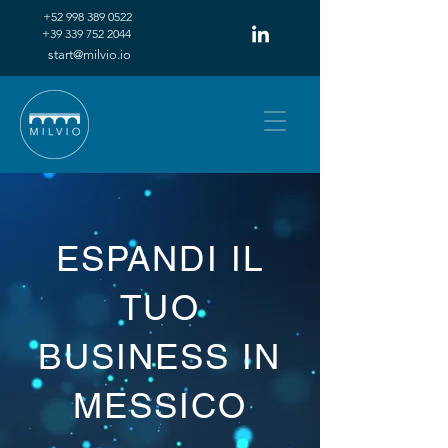
+52 998 389 0522
+39 339 752 2044
start@milvio.io
ESPANDI IL
TUO
BUSINESS IN
MESSICO