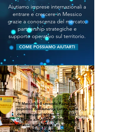
Aiutiamo imprese internazionali a
entrare e crescere in Messico
grazie a conoscenza del mercato,
partnership strategiche e
supporto operativo sul territorio.
COME POSSIAMO AIUTARTI
Il Messico è il secondo Paese più
popoloso dell'America Latina e una
delle maggiori economie mondiali,
offrendo alle aziende internazionali
accesso a un mercato di oltre 130
milioni di consumatori.